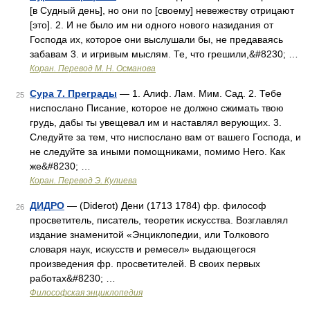
[в Судный день], но они по [своему] невежеству отрицают
[это]. 2. И не было им ни одного нового назидания от
Господа их, которое они выслушали бы, не предаваясь
забавам 3. и игривым мыслям. Те, что грешили,&#8230; …
Коран. Перевод М. Н. Османова
Сура 7. Преграды
— 1. Алиф. Лам. Мим. Сад. 2. Тебе
25
ниспослано Писание, которое не должно сжимать твою
грудь, дабы ты увещевал им и наставлял верующих. 3.
Следуйте за тем, что ниспослано вам от вашего Господа, и
не следуйте за иными помощниками, помимо Него. Как
же&#8230; …
Коран. Перевод Э. Кулиева
ДИДРО
— (Diderot) Дени (1713 1784) фр. философ
26
просветитель, писатель, теоретик искусства. Возглавлял
издание знаменитой «Энциклопедии, или Толкового
словаря наук, искусств и ремесел» выдающегося
произведения фр. просветителей. В своих первых
работах&#8230; …
Философская энциклопедия