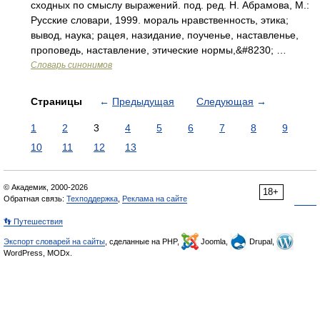
сходных по смыслу выражений. под. ред. Н. Абрамова, М.:
Русские словари, 1999. мораль нравственность, этика;
вывод, наука; рацея, назидание, поученье, наставленье,
проповедь, наставление, этические нормы,&#8230; …
Словарь синонимов
Страницы
←
Предыдущая
Следующая
→
1
2
3
4
5
6
7
8
9
10
11
12
13
© Академик, 2000-2026
18+
Обратная связь:
Техподдержка
,
Реклама на сайте
👣 Путешествия
Экспорт словарей на сайты
, сделанные на PHP,
Joomla,
Drupal,
WordPress, MODx.