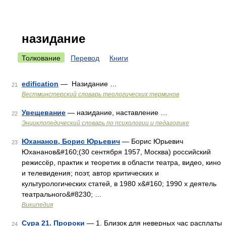
назидание
Толкование
Перевод
Книги
edification
— Назидание …
21
Вестминстерский словарь теологических терминов
Увещевание
— назидание, наставление …
22
Энциклопедический словарь по психологии и педагогике
Юхананов, Борис Юрьевич
— Борис Юрьевич
23
Юхананов&#160;(30 сентября 1957, Москва) российский
режиссёр, практик и теоретик в области театра, видео, кино
и телевидения; поэт, автор критических и
культурологических статей, в 1980 х&#160; 1990 х деятель
театрального&#8230; …
Википедия
Сура 21. Пророки
— 1. Близок для неверных час расплаты
24