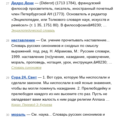
Дидро Дени
— (Diderot) (1713 1784), французский
27
философ просветитель, писатель, иностранный почетный
член Петербургской АН (1773). Основатель и редактор
«Энциклопедии, или Толкового словаря наук, искусств и
ремёсел» (т. 1 35, 1751 80). В философских&#8230; …
Энциклопедический словарь
наставление
— См. учение прочитывать наставление...
28
Словарь русских синонимов и сходных по смыслу
выражений. под. ред. Н. Абрамова, М.: Русские словари,
1999. наставление (по)учение, назидание, нравоучение,
мораль, проповедь, нотация, урок, инструкция,&#8230; …
Словарь синонимов
Сура 24. Свет
— 1. Вот сура, которую Мы ниспослали и
29
сделали законом. Мы ниспослали в ней ясные знамения,
чтобы вы могли помянуть назидание. 2. Прелюбодейку и
прелюбодея каждого из них высеките сто раз. Пусть не
овладевает вами жалость к ним ради религии Аллаха …
Коран. Перевод Э. Кулиева
мораль
— См. наука... Словарь русских синонимов и
30